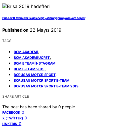
Brisa akıllı fabrikalar ile geleceğe yatırım yapmaya devam ediyor
Published on
22 Mayıs 2019
TAGS
,
BOM AKADEMI
,
BOM AKADEMI ÜCRET
,
BOM E TEAM INSTAGRAM
,
BOM E-TEAM 2019
,
BORUSAN MOTOR SPORT
,
BORUSAN MOTOR SPORT E-TEAM
BORUSAN MOTOR SPORT E-TEAM 2019
SHARE ARTICLE
The post has been shared by
0
people.
0
FACEBOOK
0
X (TWITTER)
0
LINKEDIN