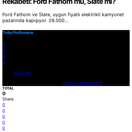
Rekabeti: Ford Fathom mu, Slate mi?
Ford Fathom ve Slate, uygun fiyatlı elektrikli kamyonet
pazarında kapışıyor. 28.000…
Turbo Performans
0
0
0
0
İLETIŞIM
Designed & Developed by
Turbo Performans
TOTAL
0
Share
0
0
0
0
0