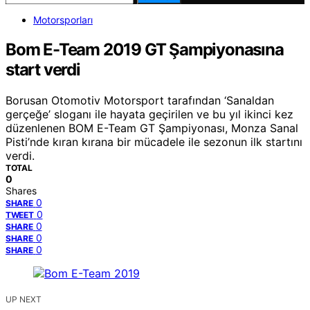
Motorsporları
Bom E-Team 2019 GT Şampiyonasına
start verdi
Borusan Otomotiv Motorsport tarafından ‘Sanaldan
gerçeğe’ sloganı ile hayata geçirilen ve bu yıl ikinci kez
düzenlenen BOM E-Team GT Şampiyonası, Monza Sanal
Pisti’nde kıran kırana bir mücadele ile sezonun ilk startını
verdi.
TOTAL
0
Shares
0
SHARE
0
TWEET
0
SHARE
0
SHARE
0
SHARE
UP NEXT