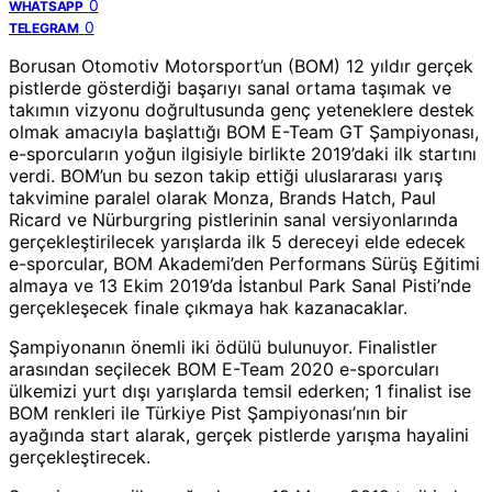
0
WHATSAPP
0
TELEGRAM
Borusan Otomotiv Motorsport’un (BOM) 12 yıldır gerçek
pistlerde gösterdiği başarıyı sanal ortama taşımak ve
takımın vizyonu doğrultusunda genç yeteneklere destek
olmak amacıyla başlattığı BOM E-Team GT Şampiyonası,
e-sporcuların yoğun ilgisiyle birlikte 2019’daki ilk startını
verdi. BOM’un bu sezon takip ettiği uluslararası yarış
takvimine paralel olarak Monza, Brands Hatch, Paul
Ricard ve Nürburgring pistlerinin sanal versiyonlarında
gerçekleştirilecek yarışlarda ilk 5 dereceyi elde edecek
e-sporcular, BOM Akademi’den Performans Sürüş Eğitimi
almaya ve 13 Ekim 2019’da İstanbul Park Sanal Pisti’nde
gerçekleşecek finale çıkmaya hak kazanacaklar.
Şampiyonanın önemli iki ödülü bulunuyor. Finalistler
arasından seçilecek BOM E-Team 2020 e-sporcuları
ülkemizi yurt dışı yarışlarda temsil ederken; 1 finalist ise
BOM renkleri ile Türkiye Pist Şampiyonası’nın bir
ayağında start alarak, gerçek pistlerde yarışma hayalini
gerçekleştirecek.