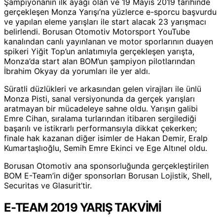
Şampiyonanın ilk ayağı olan ve 19 Mayıs 2019 tarihinde
gerçekleşen Monza Yarışı’na yüzlerce e-sporcu başvurdu
ve yapılan eleme yarışları ile start alacak 23 yarışmacı
belirlendi. Borusan Otomotiv Motorsport YouTube
kanalından canlı yayınlanan ve motor sporlarının duayen
spikeri Yiğit Top’un anlatımıyla gerçekleşen yarışta,
Monza’da start alan BOM’un şampiyon pilotlarından
İbrahim Okyay da yorumları ile yer aldı.
Süratli düzlükleri ve arkasından gelen virajları ile ünlü
Monza Pisti, sanal versiyonunda da gerçek yarışları
aratmayan bir mücadeleye sahne oldu. Yarışın galibi
Emre Cihan, sıralama turlarından itibaren sergilediği
başarılı ve istikrarlı performansıyla dikkat çekerken;
finale hak kazanan diğer isimler de Hakan Demir, Eralp
Kumartaşlıoğlu, Semih Emre Ekinci ve Ege Altınel oldu.
Borusan Otomotiv ana sponsorluğunda gerçekleştirilen
BOM E-Team’in diğer sponsorları Borusan Lojistik, Shell,
Securitas ve Glasurit’tir.
E-TEAM 2019 YARIŞ TAKVİMİ