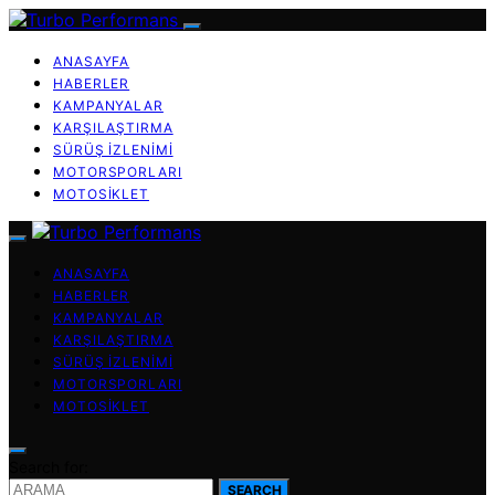
ANASAYFA
HABERLER
KAMPANYALAR
KARŞILAŞTIRMA
SÜRÜŞ İZLENIMI
MOTORSPORLARI
MOTOSIKLET
ANASAYFA
HABERLER
KAMPANYALAR
KARŞILAŞTIRMA
SÜRÜŞ İZLENIMI
MOTORSPORLARI
MOTOSIKLET
Search for:
SEARCH