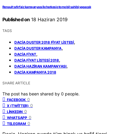
Renault sıfır faiz kampanyası ile herkesi otomobil sahibi yapacak
Published on
18 Haziran 2019
TAGS
,
DACIA DUSTER 2018 FIYAT LISTESI
,
DACIA DUSTER KAMPANYA
,
DACIA FIYAT
,
DACIA FIYAT LISTESI 2018
,
DACIA HAZIRAN KAMPANYASI
DACIA KAMPANYA 2018
SHARE ARTICLE
The post has been shared by
0
people.
0
FACEBOOK
0
X (TWITTER)
0
LINKEDIN
0
WHATSAPP
0
TELEGRAM
Dacia, Haziran ayında tüm binek ve hafif ticari