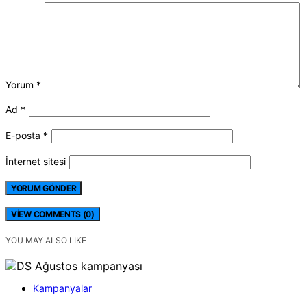
Yorum
*
Ad
*
E-posta
*
İnternet sitesi
VIEW COMMENTS (0)
YOU MAY ALSO LIKE
Kampanyalar