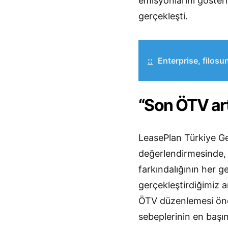
emisyonlarını göster
gerçekleşti.
::
Enterprise, filosu
“Son ÖTV artı
LeasePlan Türkiye Ge
değerlendirmesinde, “E
farkındalığının her 
gerçekleştirdiğimiz 
ÖTV düzenlemesi önce
sebeplerinin en başın