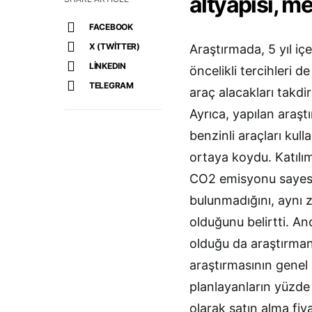
altyapısı, men
FACEBOOK
X (TWITTER)
Araştırmada, 5 yıl iç
LINKEDIN
öncelikli tercihleri de
TELEGRAM
araç alacakları takdir
Ayrıca, yapılan araştı
benzinli araçları ku
ortaya koydu. Katılım
CO2 emisyonu sayesin
bulunmadığını, aynı 
olduğunu belirtti. An
olduğu da araştırman
araştırmasının genel 
planlayanların yüzde 
olarak satın alma fiya