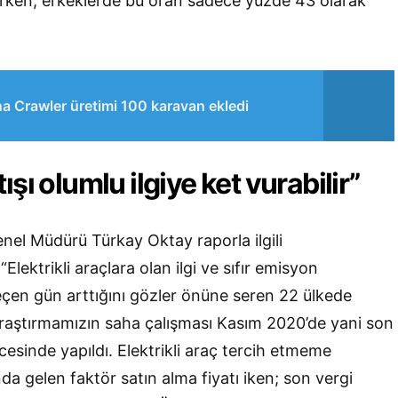
irken, erkeklerde bu oran sadece yüzde 43 olarak
na Crawler üretimi 100 karavan ekledi
şı olumlu ilgiye ket vurabilir”
nel Müdürü Türkay Oktay raporla ilgili
lektrikli araçlara olan ilgi ve sıfır emisyon
geçen gün arttığını gözler önüne seren 22 ülkede
araştırmamızın saha çalışması Kasım 2020’de yani son
sinde yapıldı. Elektrikli araç tercih etmeme
da gelen faktör satın alma fiyatı iken; son vergi