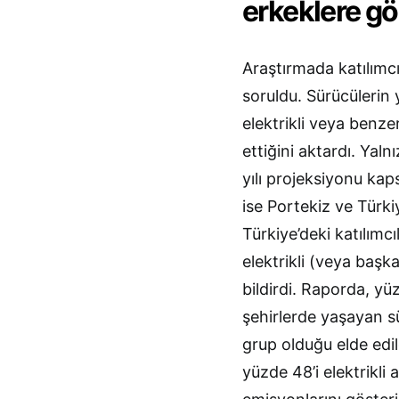
erkeklere gör
Araştırmada katılımcıla
soruldu. Sürücülerin 
elektrikli veya benze
ettiğini aktardı. Yaln
yılı projeksiyonu kap
ise Portekiz ve Türkiy
Türkiye’deki katılımc
elektrikli (veya başka
bildirdi. Raporda, yü
şehirlerde yaşayan sü
grup olduğu elde edil
yüzde 48’i elektrikl