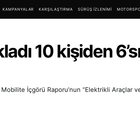
KAMPANYALAR
KARŞILAŞTIRMA
SÜRÜŞ İZLENIMI
MOTORSPO
adı 10 kişiden 6’sı 
ü Mobilite İçgörü Raporu’nun “Elektrikli Araçlar 