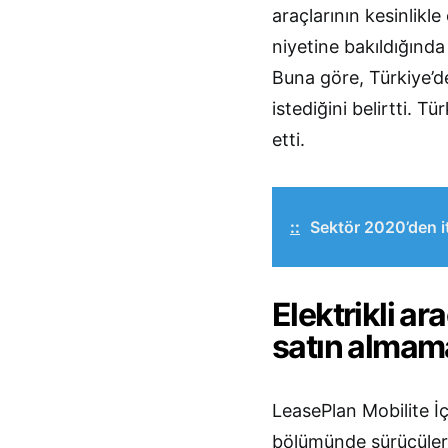
araçlarının kesinlikle 
niyetine bakıldığında
Buna göre, Türkiye’de
istediğini belirtti. T
etti.
::
Sektör 2020’den it
Elektrikli ar
satın almam
LeasePlan Mobilite İç
bölümünde sürücüleri