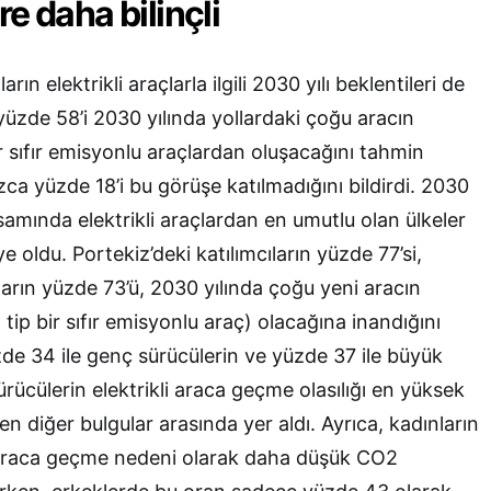
e daha bilinçli
rın elektrikli araçlarla ilgili 2030 yılı beklentileri de
yüzde 58’i 2030 yılında yollardaki çoğu aracın
r sıfır emisyonlu araçlardan oluşacağını tahmin
ızca yüzde 18’i bu görüşe katılmadığını bildirdi. 2030
samında elektrikli araçlardan en umutlu olan ülkeler
e oldu. Portekiz’deki katılımcıların yüzde 77’si,
ıların yüzde 73’ü, 2030 yılında çoğu yeni aracın
 tip bir sıfır emisyonlu araç) olacağına inandığını
zde 34 ile genç sürücülerin ve yüzde 37 ile büyük
rücülerin elektrikli araca geçme olasılığı en yüksek
en diğer bulgular arasında yer aldı. Ayrıca, kadınların
i araca geçme nedeni olarak daha düşük CO2