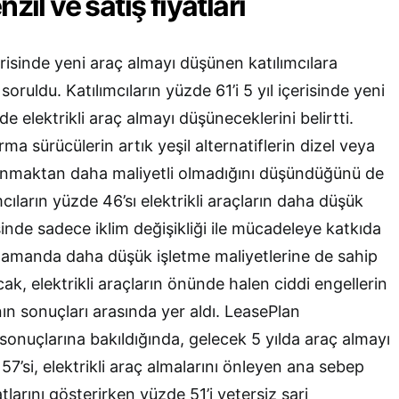
zil ve satış fiyatları
erisinde yeni araç almayı düşünen katılımcılara
 soruldu. Katılımcıların yüzde 61’i 5 yıl içerisinde yeni
de elektrikli araç almayı düşüneceklerini belirtti.
rma sürücülerin artık yeşil alternatiflerin dizel veya
llanmaktan daha maliyetli olmadığını düşündüğünü de
cıların yüzde 46’sı elektrikli araçların daha düşük
de sadece iklim değişikliği ile mücadeleye katkıda
zamanda daha düşük işletme maliyetlerine de sahip
cak, elektrikli araçların önünde halen ciddi engellerin
ın sonuçları arasında yer aldı. LeasePlan
sonuçlarına bakıldığında, gelecek 5 yılda araç almayı
57’si, elektrikli araç almalarını önleyen ana sebep
tlarını gösterirken yüzde 51’i yetersiz şarj