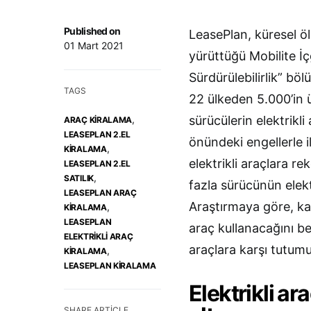
Published on
LeasePlan, küresel ölç
01 Mart 2021
yürüttüğü Mobilite İç
Sürdürülebilirlik” bö
TAGS
22 ülkeden 5.000’in ü
,
sürücülerin elektrikli
ARAÇ KIRALAMA
LEASEPLAN 2.EL
önündeki engellerle il
,
KIRALAMA
elektrikli araçlara 
LEASEPLAN 2.EL
,
SATILIK
fazla sürücünün elekt
LEASEPLAN ARAÇ
Araştırmaya göre, katı
,
KIRALAMA
LEASEPLAN
araç kullanacağını bel
ELEKTRIKLI ARAÇ
araçlara karşı tutumu
,
KIRALAMA
LEASEPLAN KIRALAMA
Elektrikli ar
SHARE ARTICLE