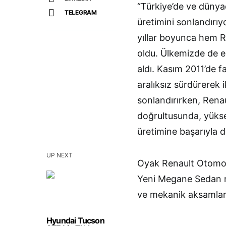
“Türkiye’de ve dünyad
TELEGRAM
üretimini sonlandırıy
yıllar boyunca hem 
oldu. Ülkemizde de en
aldı. Kasım 2011’de f
aralıksız sürdürerek 
sonlandırırken, Renaul
doğrultusunda, yüksek
üretimine başarıyla 
UP NEXT
Oyak Renault Otomobil
Yeni Megane Sedan m
ve mekanik aksamlar ü
Hyundai Tucson