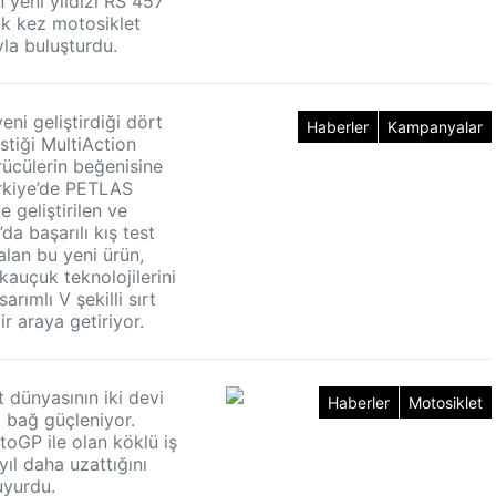
 yeni yıldızı RS 457
lk kez motosiklet
yla buluşturdu.
ni geliştirdiği dört
Haberler
Kampanyalar
stiği MultiAction
ücülerin beğenisine
rkiye’de PETLAS
 geliştirilen ve
’da başarılı kış test
alan bu yeni ürün,
 kauçuk teknolojilerini
arımlı V şekilli sırt
ir araya getiriyor.
 dünyasının iki devi
Haberler
Motosiklet
i bağ güçleniyor.
toGP ile olan köklü iş
 yıl daha uzattığını
yurdu.