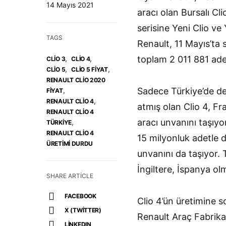
14 Mayıs 2021
aracı olan Bursalı Cl
serisine Yeni Clio ve
TAGS
Renault, 11 Mayıs’ta 
,
,
toplam 2 011 881 adet
CLIO 3
CLIO 4
,
,
CLIO 5
CLIO 5 FIYAT
RENAULT CLIO 2020
,
Sadece Türkiye’de değ
FIYAT
,
RENAULT CLIO 4
atmış olan Clio 4, Fr
RENAULT CLIO 4
aracı unvanını taşıyor
,
TÜRKIYE
RENAULT CLIO 4
15 milyonluk adetle 
ÜRETIMI DURDU
unvanını da taşıyor. 
İngiltere, İspanya ol
SHARE ARTICLE
FACEBOOK
Clio 4’ün üretimine s
X (TWITTER)
Renault Araç Fabrika
LINKEDIN