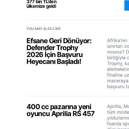
377 bin TL’den
ülkemize geldi
YOU MAY ALSO LIKE
Efsane Geri Dönüyor:
Afrika’nı
sınırları 
Defender Trophy
mısınız? 
2026 İçin Başvuru
birliğiyl
Heyecanı Başladı!
Trophy, ka
elemeleri
finaline 
maceraya 
başvuru ta
400 cc pazarına yeni
Aprilia, M
tüm model 
oyuncu Aprilia RS 457
yıldızların
fuarda sp