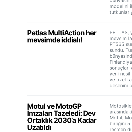
dünyasının
modelini i
tutkunları
Petlas MultiAction her
PETLAS, ye
mevsim la
mevsimde iddialı!
PT565 sür
sundu. Tü
bünyesinde
Finlandiya
sonuçları 
yeni nesil
ve özel tas
desenini b
Motul ve MotoGP
Motosiklet
arasındak
İmzaları Tazeledi: Dev
Motul, Mo
Ortaklık 2030’a Kadar
birliğini 5
Uzatıldı
resmen du