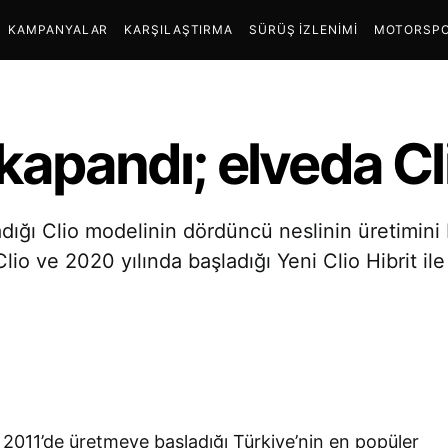
KAMPANYALAR
KARŞILAŞTIRMA
SÜRÜŞ İZLENIMI
MOTORSPO
 kapandı; elveda Cl
ığı Clio modelinin dördüncü neslinin üretimini bi
Clio ve 2020 yılında başladığı Yeni Clio Hibrit 
2011’de üretmeye başladığı Türkiye’nin en popüler