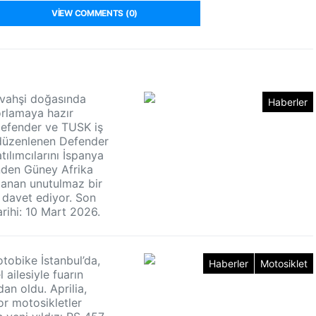
VIEW COMMENTS (0)
n vahşi doğasında
Haberler
zorlamaya hazır
Defender ve TUSK iş
e düzenlenen Defender
tılımcılarını İspanya
nden Güney Afrika
uzanan unutulmaz bir
davet ediyor. Son
rihi: 10 Mart 2026.
otobike İstanbul’da,
Haberler
Motosiklet
ailesiyle fuarın
dan oldu. Aprilia,
or motosikletler