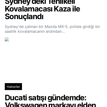
Sydney’deki Tehlikeli
Kovalamacası Kaza ile
Sonuçlandı
Sydney'de çalınan bir Mazda MX-5, polisle girdiği bir
saatlik kovalamacanın ardından…
Haberler
Ducati satışı gündemde:
Volkswagen markayı elden