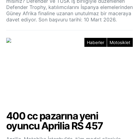
mısınız? Defender ve TUSK iş birliğiyle düzenlenen
Defender Trophy, katılımcılarını İspanya elemelerinden
Güney Afrika finaline uzanan unutulmaz bir maceraya
davet ediyor. Son başvuru tarihi: 10 Mart 2026.
Haberler
Motosiklet
400 cc pazarına yeni
oyuncu Aprilia RS 457
Aprilia, Motobike İstanbul’da, tüm model ailesiyle