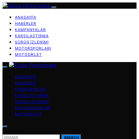
ANASAYFA
HABERLER
KAMPANYALAR
KARŞILAŞTIRMA
SÜRÜŞ İZLENIMI
MOTORSPORLARI
MOTOSIKLET
ANASAYFA
HABERLER
KAMPANYALAR
KARŞILAŞTIRMA
SÜRÜŞ İZLENIMI
MOTORSPORLARI
MOTOSIKLET
Search for:
SEARCH