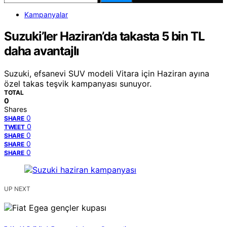
Kampanyalar
Suzuki’ler Haziran’da takasta 5 bin TL
daha avantajlı
Suzuki, efsanevi SUV modeli Vitara için Haziran ayına
özel takas teşvik kampanyası sunuyor.
TOTAL
0
Shares
0
SHARE
0
TWEET
0
SHARE
0
SHARE
0
SHARE
UP NEXT