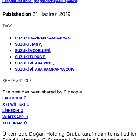
Eskişehir Rallisi’nde Egea gençler kupası rüzgarı esti
Published on
21 Haziran 2019
TAGS
,
SUZUKI HAZIRAN KAMPANYASI
,
SUZUKI JIMNY
,
SUZUKI MODELLERI
,
SUZUKI TÜRKIYE
,
SUZUKI VITARA 2019
SUZUKI VITARA KAMPANYA 2019
SHARE ARTICLE
The post has been shared by
0
people.
0
FACEBOOK
0
X (TWITTER)
0
LINKEDIN
0
WHATSAPP
0
TELEGRAM
Ülkemizde Doğan Holding Grubu tarafından temsil edilen
Suzuki, efsanevi SUV modeli Vitara için Haziran ayına