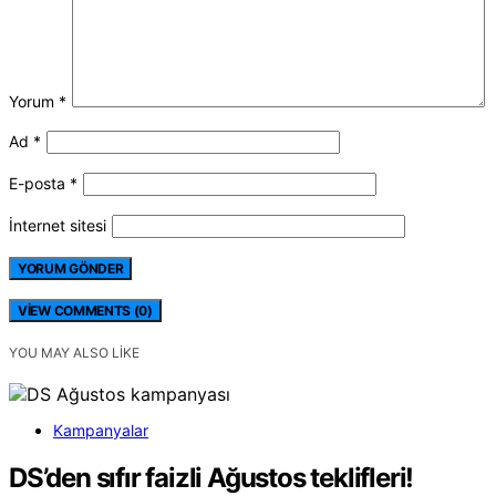
Yorum
*
Ad
*
E-posta
*
İnternet sitesi
VIEW COMMENTS (0)
YOU MAY ALSO LIKE
Kampanyalar
DS’den sıfır faizli Ağustos teklifleri!