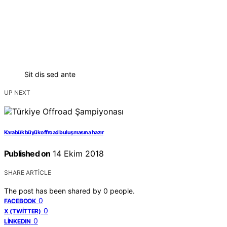
Sit dis sed ante
UP NEXT
Karabük büyük offroad buluşmasına hazır
Published on
14 Ekim 2018
SHARE ARTICLE
The post has been shared by
0
people.
0
FACEBOOK
0
X (TWITTER)
0
LINKEDIN