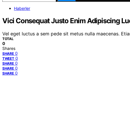
Haberler
Vici Consequat Justo Enim Adipiscing Luc
Vel eget luctus a sem pede sit metus nulla maecenas. Etiam 
TOTAL
0
Shares
0
SHARE
0
TWEET
0
SHARE
0
SHARE
0
SHARE