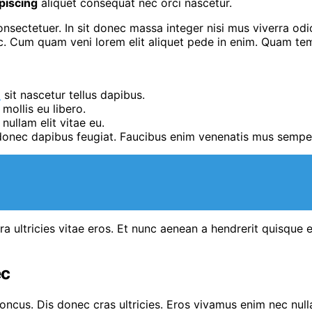
piscing
aliquet consequat nec orci nascetur.
ectetuer. In sit donec massa integer nisi mus viverra odio
m nec. Cum quam veni lorem elit aliquet pede in enim. Quam 
t
sit nascetur tellus dapibus.
mollis eu libero.
nullam elit vitae eu.
m donec dapibus feugiat. Faucibus enim venenatis mus sempe
ra ultricies vitae eros. Et nunc aenean a hendrerit quisqu
ec
rhoncus. Dis donec cras ultricies. Eros vivamus enim nec nu