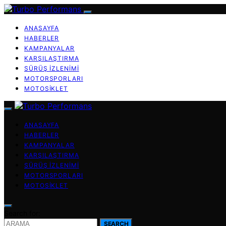
ANASAYFA
HABERLER
KAMPANYALAR
KARŞILAŞTIRMA
SÜRÜŞ İZLENIMI
MOTORSPORLARI
MOTOSIKLET
ANASAYFA
HABERLER
KAMPANYALAR
KARŞILAŞTIRMA
SÜRÜŞ İZLENIMI
MOTORSPORLARI
MOTOSIKLET
Search for:
SEARCH