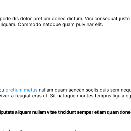
ede dis dolor pretium donec dictum. Vici consequat justo e
s aliquam. Commodo natoque quam pulvinar elit.
rcu
pretium metus
nullam quam aenean sociis quis sem neque 
t viverra feugiat cras ut. Sit natoque montes tempus ligu
 vulputate aliquam nullam vitae tincidunt semper etiam quam done