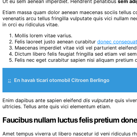
Ut eu sem aenean imperdiet. Hendrerit penatibus
sem adi
Etiam massa quam dolor aenean maecenas sociis tellus cons
venenatis arcu tellus fringilla vulputate quis vici nulla
in orci eu ridiculus vitae.
Mollis lorem vitae varius.
Felis laoreet justo aenean curabitur
donec consequa
Maecenas imperdiet vitae vidi vel parturient eleifend 
Dictum libero felis feugiat fringilla sed etiam vel sem 
Felis nec eget curabitur sapien nisi aliquam pretiu
::
En havalı ticari otomobil Citroen Berlingo
Enim dapibus ante sapien eleifend
dis vulputate
quis viver
ultricies. Tellus ante quis vici elementum etiam.
Faucibus nullam luctus felis pretium don
Amet tempus viverra ut libero nascetur id veni ridiculus 