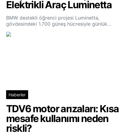
Elektrikli Araç Luminetta
BMW destekli öğrenci projesi Luminetta,
gövdesindeki 1.700 güneş hücresiyle günlük…
Haberler
TDV6 motor arızaları: Kısa
mesafe kullanımı neden
riskli?