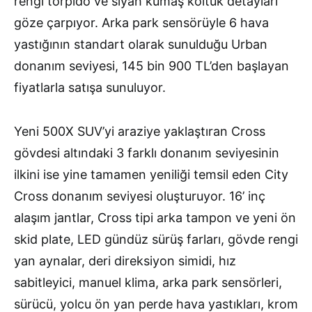
rengi torpido ve siyah kumaş koltuk detayları
göze çarpıyor. Arka park sensörüyle 6 hava
yastığının standart olarak sunulduğu Urban
donanım seviyesi, 145 bin 900 TL’den başlayan
fiyatlarla satışa sunuluyor.
Yeni 500X SUV’yi araziye yaklaştıran Cross
gövdesi altındaki 3 farklı donanım seviyesinin
ilkini ise yine tamamen yeniliği temsil eden City
Cross donanım seviyesi oluşturuyor. 16’ inç
alaşım jantlar, Cross tipi arka tampon ve yeni ön
skid plate, LED gündüz sürüş farları, gövde rengi
yan aynalar, deri direksiyon simidi, hız
sabitleyici, manuel klima, arka park sensörleri,
sürücü, yolcu ön yan perde hava yastıkları, krom