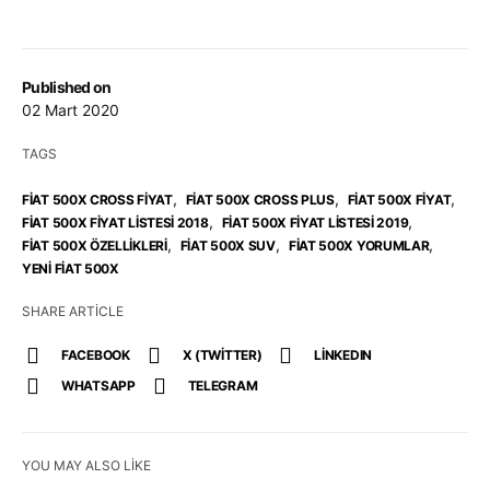
Published on
02 Mart 2020
TAGS
,
,
,
FIAT 500X CROSS FIYAT
FIAT 500X CROSS PLUS
FIAT 500X FIYAT
,
,
FIAT 500X FIYAT LISTESI 2018
FIAT 500X FIYAT LISTESI 2019
,
,
,
FIAT 500X ÖZELLIKLERI
FIAT 500X SUV
FIAT 500X YORUMLAR
YENI FIAT 500X
SHARE ARTICLE
FACEBOOK
X (TWITTER)
LINKEDIN
WHATSAPP
TELEGRAM
YOU MAY ALSO LIKE