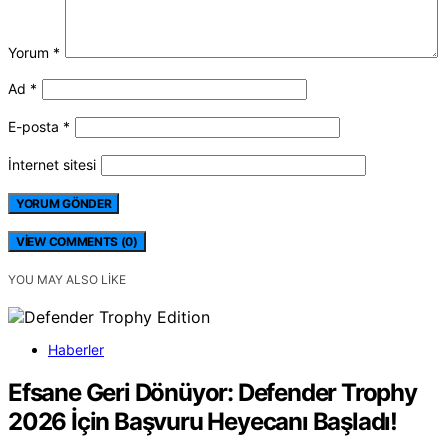
Yorum
*
Ad
*
E-posta
*
İnternet sitesi
VIEW COMMENTS (0)
YOU MAY ALSO LIKE
Haberler
Efsane Geri Dönüyor: Defender Trophy
2026 İçin Başvuru Heyecanı Başladı!