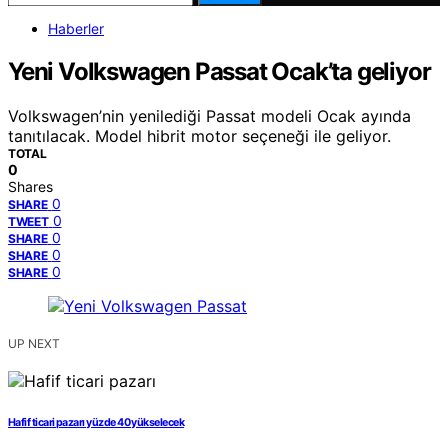
Haberler
Yeni Volkswagen Passat Ocak’ta geliyor
Volkswagen’nin yenilediği Passat modeli Ocak ayında
tanıtılacak. Model hibrit motor seçeneği ile geliyor.
TOTAL
0
Shares
0
SHARE
0
TWEET
0
SHARE
0
SHARE
0
SHARE
UP NEXT
Hafif ticari pazarı yüzde 40 yükselecek