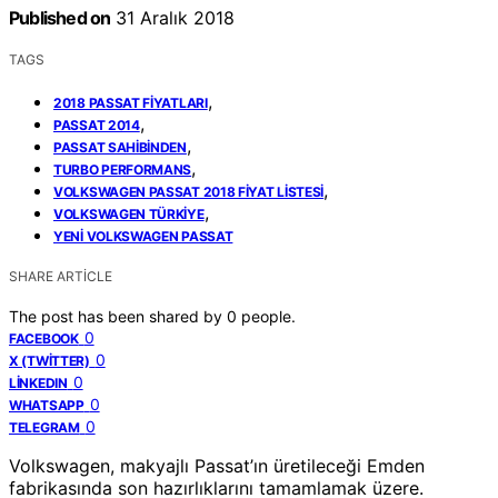
Published on
31 Aralık 2018
TAGS
,
2018 PASSAT FIYATLARI
,
PASSAT 2014
,
PASSAT SAHIBINDEN
,
TURBO PERFORMANS
,
VOLKSWAGEN PASSAT 2018 FIYAT LISTESI
,
VOLKSWAGEN TÜRKIYE
YENI VOLKSWAGEN PASSAT
SHARE ARTICLE
The post has been shared by
0
people.
0
FACEBOOK
0
X (TWITTER)
0
LINKEDIN
0
WHATSAPP
0
TELEGRAM
Volkswagen, makyajlı Passat’ın üretileceği Emden
fabrikasında son hazırlıklarını tamamlamak üzere.