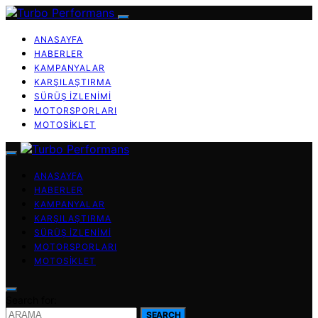
ANASAYFA
HABERLER
KAMPANYALAR
KARŞILAŞTIRMA
SÜRÜŞ İZLENIMI
MOTORSPORLARI
MOTOSIKLET
ANASAYFA
HABERLER
KAMPANYALAR
KARŞILAŞTIRMA
SÜRÜŞ İZLENIMI
MOTORSPORLARI
MOTOSIKLET
Search for:
SEARCH